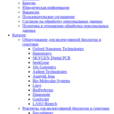
Бренды
Юридическая информация
Вакансии
Пользовательское соглашение
Согласие на обработку персональных данных
Политика в отношении обработки персональных
данных
Каталог
Оборудование для молекулярной биологии и
генетики
Oxford Nanopore Technologies
Нанопорус
SKYGEN Digital PCR
SeekGene
10x Genomics
Agilent Technologies
Analytik Jena
Bio Molecular Systems
Liuyi
BioPerfectus
Diagenode
GenScript
LASO Biotech
Реагенты для молекулярной биологии и генетики
Биолабмикс