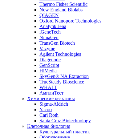
Thermo Fisher Scientific
New England Biolabs
QIAGEN
Oxford Nanopore Technologies
Analytik Jena
iGeneTech
NimaGen
TransGen Biotech
Vazyme
Agilent Technologies
Diagenode
GenScript
HiMedia
SkyGen® NA Extraction
TrueSteady Bioscience
WHALT
АмплиТест
Химические реактивы
Sigma-Aldrich
Yacoo
Carl Roth
Santa Cruz Biotechnology
Клеточная биология
Культуральный пластик
Оборудование