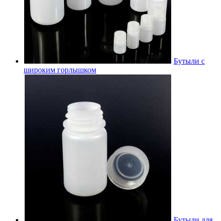
Бутыли с
широким горлышком
Бутыли для