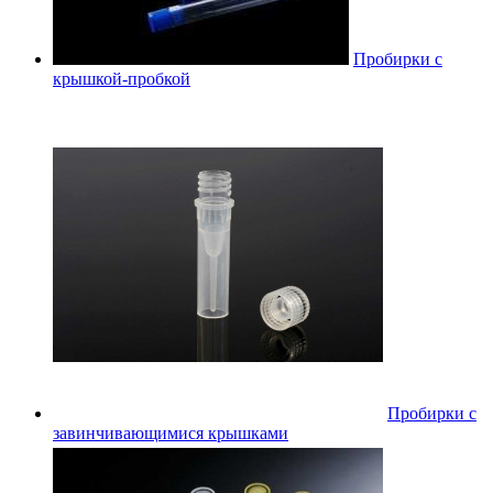
Пробирки с
крышкой-пробкой
Пробирки с
завинчивающимися крышками