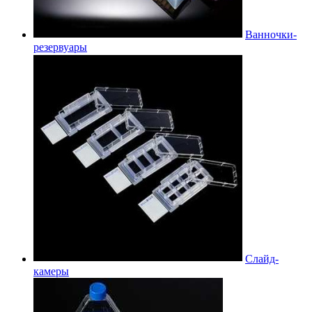
Ванночки-
резервуары
Слайд-
камеры