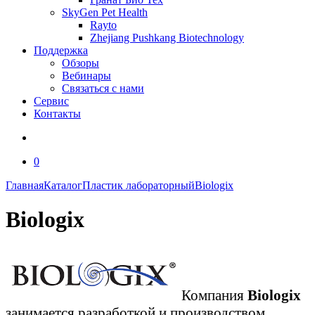
SkyGen Pet Health
Rayto
Zhejiang Pushkang Biotechnology
Поддержка
Обзоры
Вебинары
Связаться с нами
Сервис
Контакты
0
Главная
Каталог
Пластик лабораторный
Biologix
Biologix
Компания
Biologix
занимается разработкой и производством