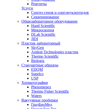
Реагенты
Услуги
Синтез генов и олигонуклеотидов
Секвенирование
Общелабораторное оборудование
Hanil Scientific
Микроскопия
DLab Scientific
JIDI
Пластик лабораторный
SkyGen
Agilent Technologies пластик
Thermo Scientific
Biologix
Стандартные образцы
EDQM
Supelco
USP
Хроматография
Phenomenex
Thermo Fisher Scientific
Waters
Вакуумные пробирки
ГрадБиоМед
Гранат Био Тех