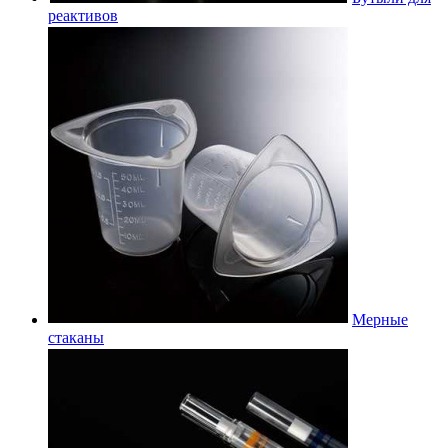
реактивов
Мерные
стаканы