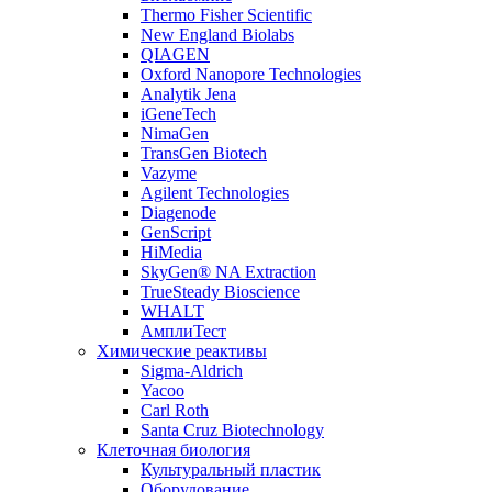
Thermo Fisher Scientific
New England Biolabs
QIAGEN
Oxford Nanopore Technologies
Analytik Jena
iGeneTech
NimaGen
TransGen Biotech
Vazyme
Agilent Technologies
Diagenode
GenScript
HiMedia
SkyGen® NA Extraction
TrueSteady Bioscience
WHALT
АмплиТест
Химические реактивы
Sigma-Aldrich
Yacoo
Carl Roth
Santa Cruz Biotechnology
Клеточная биология
Культуральный пластик
Оборудование