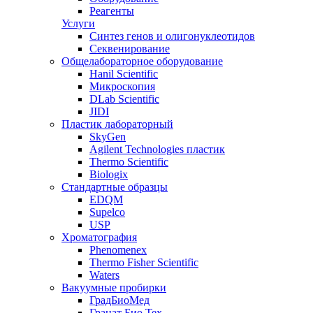
Реагенты
Услуги
Синтез генов и олигонуклеотидов
Секвенирование
Общелабораторное оборудование
Hanil Scientific
Микроскопия
DLab Scientific
JIDI
Пластик лабораторный
SkyGen
Agilent Technologies пластик
Thermo Scientific
Biologix
Стандартные образцы
EDQM
Supelco
USP
Хроматография
Phenomenex
Thermo Fisher Scientific
Waters
Вакуумные пробирки
ГрадБиоМед
Гранат Био Тех