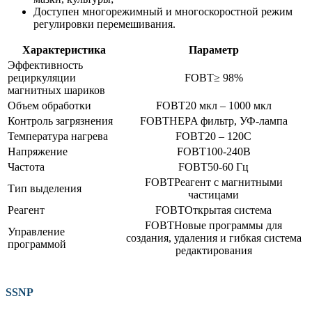
Доступен многорежимный и многоскоростной режим
регулировки перемешивания.
​Характеристика
Параметр
Эффективность
рециркуляции
≥ 98%
магнитных шариков
Объем обработки
20 мкл – 1000 мкл
Контроль загрязнения
HEPA фильтр, УФ-лампа
Температура нагрева
20 – 120С
Напряжение
100-240В
Частота
50-60 Гц
Реагент с магнитными
Тип выделения
частицами
Реагент
Открытая система
Новые программы для
Управление
создания, удаления и гибкая система
программой
редактирования
SSNP