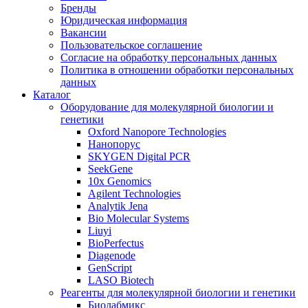
Бренды
Юридическая информация
Вакансии
Пользовательское соглашение
Согласие на обработку персональных данных
Политика в отношении обработки персональных
данных
Каталог
Оборудование для молекулярной биологии и
генетики
Oxford Nanopore Technologies
Нанопорус
SKYGEN Digital PCR
SeekGene
10x Genomics
Agilent Technologies
Analytik Jena
Bio Molecular Systems
Liuyi
BioPerfectus
Diagenode
GenScript
LASO Biotech
Реагенты для молекулярной биологии и генетики
Биолабмикс