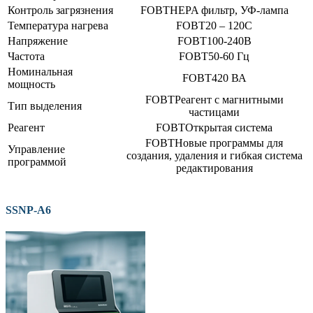
Контроль загрязнения
HEPA фильтр, УФ-лампа
Температура нагрева
20 – 120С
Напряжение
100-240В
Частота
50-60 Гц
Номинальная
420 ВА
мощность
Реагент с магнитными
Тип выделения
частицами
Реагент
Открытая система
Новые программы для
Управление
создания, удаления и гибкая система
программой
редактирования
SSNP-А6