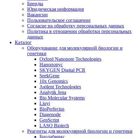
Бренды
Юридическая информация
Вакансии
Пользовательское соглашение
Согласие на обработку персональных данных
Политика в отношении обработки персональных
данных
Каталог
Оборудование для молекулярной биологии и
генетики
Oxford Nanopore Technologies
Нанопорус
SKYGEN Digital PCR
SeekGene
10x Genomics
Agilent Technologies
Analytik Jena
Bio Molecular Systems
Liuyi
BioPerfectus
Diagenode
GenScript
LASO Biotech
Реагенты для молекулярной биологии и генетики
Биолабмикс