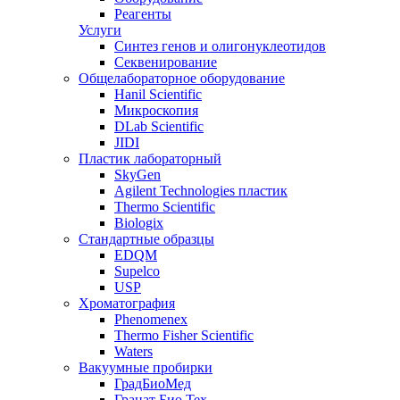
Реагенты
Услуги
Синтез генов и олигонуклеотидов
Секвенирование
Общелабораторное оборудование
Hanil Scientific
Микроскопия
DLab Scientific
JIDI
Пластик лабораторный
SkyGen
Agilent Technologies пластик
Thermo Scientific
Biologix
Стандартные образцы
EDQM
Supelco
USP
Хроматография
Phenomenex
Thermo Fisher Scientific
Waters
Вакуумные пробирки
ГрадБиоМед
Гранат Био Тех