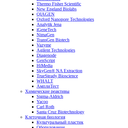
Thermo Fisher Scientific
New England Biolabs
QIAGEN
Oxford Nanopore Technologies
Analytik Jena
iGeneTech
NimaGen
TransGen Biotech
Vazyme
Agilent Technologies
Diagenode
GenScript
HiMedia
SkyGen® NA Extraction
TrueSteady Bioscience
WHALT
АмплиТест
Химические реактивы
Sigma-Aldrich
Yacoo
Carl Roth
Santa Cruz Biotechnology
Клеточная биология
Культуральный пластик
Оборудование