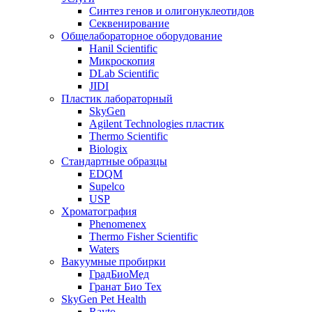
Синтез генов и олигонуклеотидов
Секвенирование
Общелабораторное оборудование
Hanil Scientific
Микроскопия
DLab Scientific
JIDI
Пластик лабораторный
SkyGen
Agilent Technologies пластик
Thermo Scientific
Biologix
Стандартные образцы
EDQM
Supelco
USP
Хроматография
Phenomenex
Thermo Fisher Scientific
Waters
Вакуумные пробирки
ГрадБиоМед
Гранат Био Тех
SkyGen Pet Health
Rayto