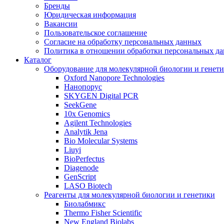
Бренды
Юридическая информация
Вакансии
Пользовательское соглашение
Согласие на обработку персональных данных
Политика в отношении обработки персональных д
Каталог
Оборудование для молекулярной биологии и генет
Oxford Nanopore Technologies
Нанопорус
SKYGEN Digital PCR
SeekGene
10x Genomics
Agilent Technologies
Analytik Jena
Bio Molecular Systems
Liuyi
BioPerfectus
Diagenode
GenScript
LASO Biotech
Реагенты для молекулярной биологии и генетики
Биолабмикс
Thermo Fisher Scientific
New England Biolabs