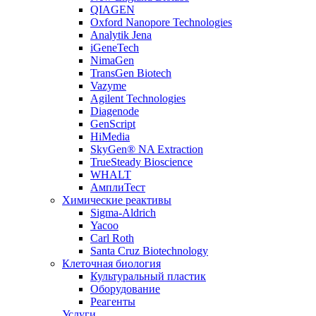
QIAGEN
Oxford Nanopore Technologies
Analytik Jena
iGeneTech
NimaGen
TransGen Biotech
Vazyme
Agilent Technologies
Diagenode
GenScript
HiMedia
SkyGen® NA Extraction
TrueSteady Bioscience
WHALT
АмплиТест
Химические реактивы
Sigma-Aldrich
Yacoo
Carl Roth
Santa Cruz Biotechnology
Клеточная биология
Культуральный пластик
Оборудование
Реагенты
Услуги