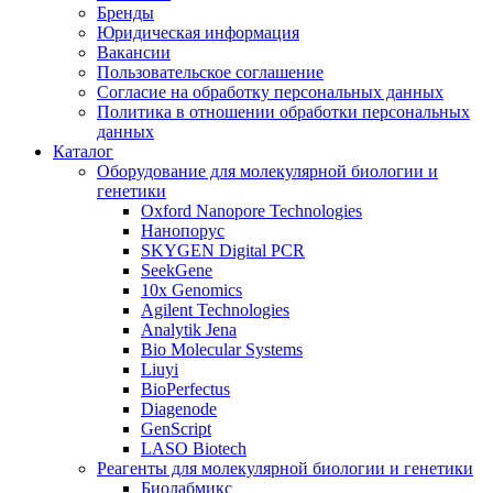
Бренды
Юридическая информация
Вакансии
Пользовательское соглашение
Согласие на обработку персональных данных
Политика в отношении обработки персональных
данных
Каталог
Оборудование для молекулярной биологии и
генетики
Oxford Nanopore Technologies
Нанопорус
SKYGEN Digital PCR
SeekGene
10x Genomics
Agilent Technologies
Analytik Jena
Bio Molecular Systems
Liuyi
BioPerfectus
Diagenode
GenScript
LASO Biotech
Реагенты для молекулярной биологии и генетики
Биолабмикс