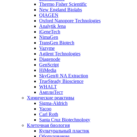
Thermo Fisher Scientific
New England Biolabs
QIAGEN
Oxford Nanopore Technologies
Analytik Jena
iGeneTech
NimaGen
TransGen Biotech
Vazyme
Agilent Technologies
Diagenode
GenScript
HiMedia
SkyGen® NA Extraction
TrueSteady Bioscience
WHALT
АмплиТест
Химические реактивы
Sigma-Aldrich
Yacoo
Carl Roth
Santa Cruz Biotechnology
Клеточная биология
Культуральный пластик
Оборудование