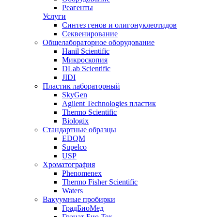
Реагенты
Услуги
Синтез генов и олигонуклеотидов
Секвенирование
Общелабораторное оборудование
Hanil Scientific
Микроскопия
DLab Scientific
JIDI
Пластик лабораторный
SkyGen
Agilent Technologies пластик
Thermo Scientific
Biologix
Стандартные образцы
EDQM
Supelco
USP
Хроматография
Phenomenex
Thermo Fisher Scientific
Waters
Вакуумные пробирки
ГрадБиоМед
Гранат Био Тех