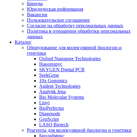
Бренды
Юридическая информация
Вакансии
Пользовательское соглашение
Согласие на обработку персональных данных
Политика в отношении обработки персональных
данных
Каталог
Оборудование для молекулярной биологии и
генетики
Oxford Nanopore Technologies
Нанопорус
SKYGEN Digital PCR
SeekGene
10x Genomics
Agilent Technologies
Analytik Jena
Bio Molecular Systems
Liuyi
BioPerfectus
Diagenode
GenScript
LASO Biotech
Реагенты для молекулярной биологии и генетики
Биолабмикс