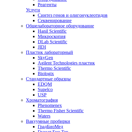
Реагенты
Услуги
Синтез генов и олигонуклеотидов
Секвенирование
Общелабораторное оборудование
Hanil Scientific
Микроскопия
DLab Scientific
JIDI
Пластик лабораторный
SkyGen
Agilent Technologies пластик
Thermo Scientific
Biologix
Стандартные образцы
EDQM
Supelco
USP
Хроматография
Phenomenex
Thermo Fisher Scientific
Waters
Вакуумные пробирки
ГрадБиоМед
Гранат Био Тех