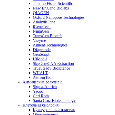
Thermo Fisher Scientific
New England Biolabs
QIAGEN
Oxford Nanopore Technologies
Analytik Jena
iGeneTech
NimaGen
TransGen Biotech
Vazyme
Agilent Technologies
Diagenode
GenScript
HiMedia
SkyGen® NA Extraction
TrueSteady Bioscience
WHALT
АмплиТест
Химические реактивы
Sigma-Aldrich
Yacoo
Carl Roth
Santa Cruz Biotechnology
Клеточная биология
Культуральный пластик
Оборудование