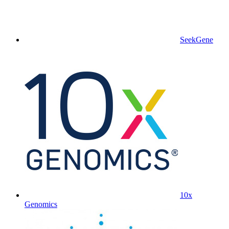
SeekGene
10x
Genomics