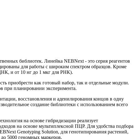
венных библиотек. Линейка NEBNext - это серия реагентов
дированы для работы с широким спектром образцов. Кроме
НК, и от 10 нг до 1 мкг для РНК).
сть приобрести как готовый набор, так и отдельные модули.
тов при планировании эксперимента.
нтации, восстановления и аденилирования концов в одну
зводительное создание библиотеки с использованием всего
технология на основе гибридизации реализует
одходов на основе мультиплексной ПЦР. Для удобства подбора
BNext Genotyping Solution, для генотипирования растений,
 до 5000 геномных маркеров.