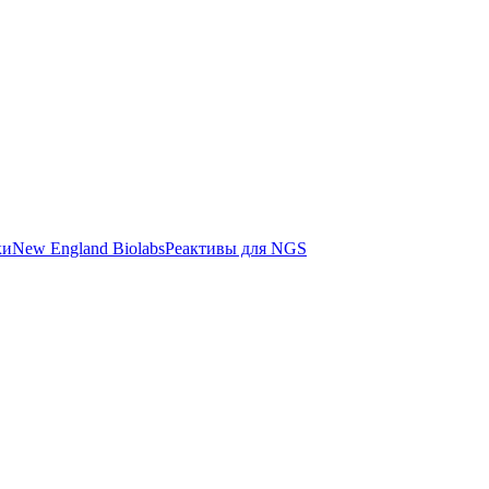
ки
New England Biolabs
Реактивы для NGS