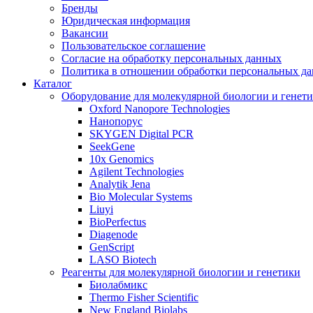
Бренды
Юридическая информация
Вакансии
Пользовательское соглашение
Согласие на обработку персональных данных
Политика в отношении обработки персональных д
Каталог
Оборудование для молекулярной биологии и генет
Oxford Nanopore Technologies
Нанопорус
SKYGEN Digital PCR
SeekGene
10x Genomics
Agilent Technologies
Analytik Jena
Bio Molecular Systems
Liuyi
BioPerfectus
Diagenode
GenScript
LASO Biotech
Реагенты для молекулярной биологии и генетики
Биолабмикс
Thermo Fisher Scientific
New England Biolabs