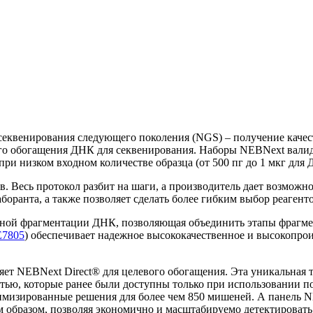
еквенирования следующего поколения (NGS) – получение качест
вого обогащения ДНК для секвенирования. Наборы NEBNext вали
ри низком входном количестве образца (от 500 пг до 1 мкг для Д
 Весь протокол разбит на шаги, а производитель дает возможно
боранта, а также позволяет сделать более гибким выбор реаген
вной фрагментации ДНК, позволяющая объединить этапы фрагме
E7805
) обеспечивает надежное высококачественное и высокопрои
яет NEBNext Direct® для целевого обогащения. Эта уникальная 
тью, которые ранее были доступны только при использовании п
имизированные решения для более чем 850 мишеней. А панель NE
м образом, позволяя экономично и масштабируемо детектировать