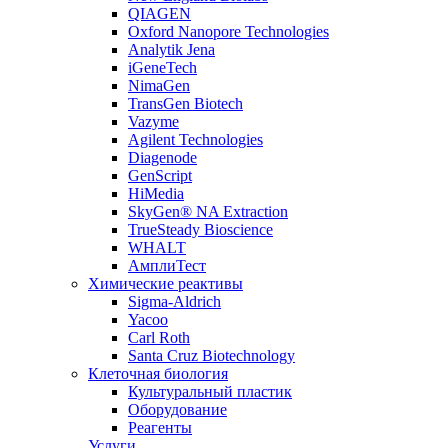
QIAGEN
Oxford Nanopore Technologies
Analytik Jena
iGeneTech
NimaGen
TransGen Biotech
Vazyme
Agilent Technologies
Diagenode
GenScript
HiMedia
SkyGen® NA Extraction
TrueSteady Bioscience
WHALT
АмплиТест
Химические реактивы
Sigma-Aldrich
Yacoo
Carl Roth
Santa Cruz Biotechnology
Клеточная биология
Культуральный пластик
Оборудование
Реагенты
Услуги