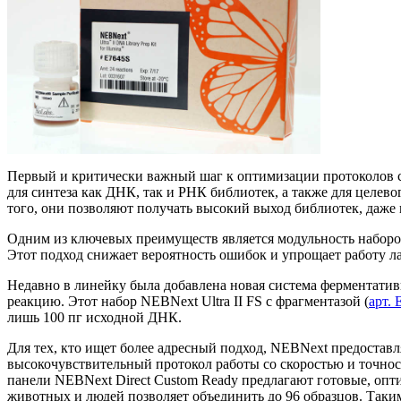
Первый и критически важный шаг к оптимизации протоколов с
для синтеза как ДНК, так и РНК библиотек, а также для целе
того, они позволяют получать высокий выход библиотек, даже п
Одним из ключевых преимуществ является модульность наборов.
Этот подход снижает вероятность ошибок и упрощает работу ла
Недавно в линейку была добавлена новая система ферментати
реакцию. Этот набор NEBNext Ultra II FS с фрагментазой (
арт. 
лишь 100 пг исходной ДНК.
Для тех, кто ищет более адресный подход, NEBNext предоставл
высокочувствительный протокол работы со скоростью и точнос
панели NEBNext Direct Custom Ready предлагают готовые, опт
животных и людей позволяет объединить до 96 образцов. Таки