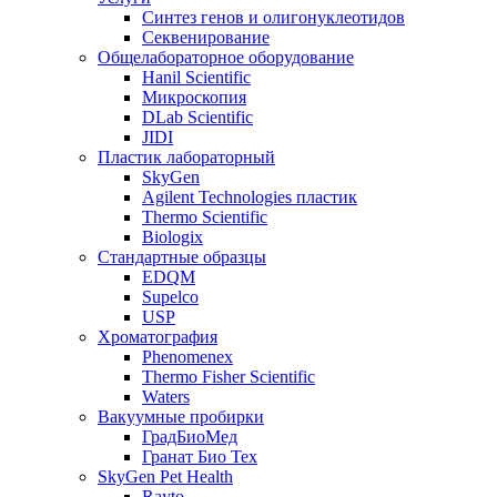
Синтез генов и олигонуклеотидов
Секвенирование
Общелабораторное оборудование
Hanil Scientific
Микроскопия
DLab Scientific
JIDI
Пластик лабораторный
SkyGen
Agilent Technologies пластик
Thermo Scientific
Biologix
Стандартные образцы
EDQM
Supelco
USP
Хроматография
Phenomenex
Thermo Fisher Scientific
Waters
Вакуумные пробирки
ГрадБиоМед
Гранат Био Тех
SkyGen Pet Health
Rayto