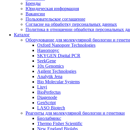
Бренды
Юридическая информация
Вакансии
Пользовательское соглашение
Согласие на обработку персональных данных
Политика в отношении обработки персональных д
Каталог
Оборудование для молекулярной биологии и генет
Oxford Nanopore Technologies
Нанопорус
SKYGEN Digital PCR
SeekGene
10x Genomics
Agilent Technologies
Analytik Jena
Bio Molecular Systems
Liuyi
BioPerfectus
Diagenode
GenScript
LASO Biotech
Реагенты для молекулярной биологии и генетики
Биолабмикс
Thermo Fisher Scientific
New England Biolabs