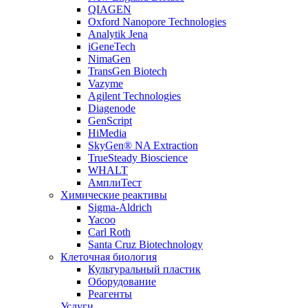
QIAGEN
Oxford Nanopore Technologies
Analytik Jena
iGeneTech
NimaGen
TransGen Biotech
Vazyme
Agilent Technologies
Diagenode
GenScript
HiMedia
SkyGen® NA Extraction
TrueSteady Bioscience
WHALT
АмплиТест
Химические реактивы
Sigma-Aldrich
Yacoo
Carl Roth
Santa Cruz Biotechnology
Клеточная биология
Культуральный пластик
Оборудование
Реагенты
Услуги