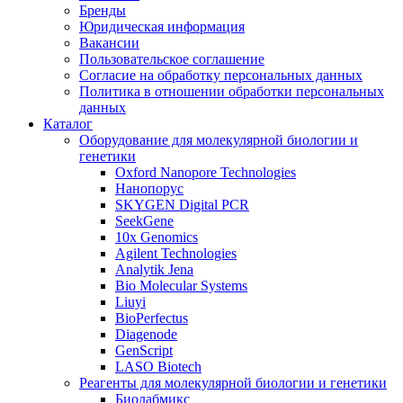
Бренды
Юридическая информация
Вакансии
Пользовательское соглашение
Согласие на обработку персональных данных
Политика в отношении обработки персональных
данных
Каталог
Оборудование для молекулярной биологии и
генетики
Oxford Nanopore Technologies
Нанопорус
SKYGEN Digital PCR
SeekGene
10x Genomics
Agilent Technologies
Analytik Jena
Bio Molecular Systems
Liuyi
BioPerfectus
Diagenode
GenScript
LASO Biotech
Реагенты для молекулярной биологии и генетики
Биолабмикс