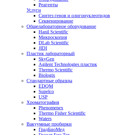
Реагенты
Услуги
Синтез генов и олигонуклеотидов
Секвенирование
Общелабораторное оборудование
Hanil Scientific
Микроскопия
DLab Scientific
JIDI
Пластик лабораторный
SkyGen
Agilent Technologies пластик
Thermo Scientific
Biologix
Стандартные образцы
EDQM
Supelco
USP
Хроматография
Phenomenex
Thermo Fisher Scientific
Waters
Вакуумные пробирки
ГрадБиоМед
Гранат Био Тех