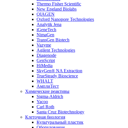
Thermo Fisher Scientific
New England Biolabs
QIAGEN
Oxford Nanopore Technologies
Analytik Jena
iGeneTech
NimaGen
TransGen Biotech
Vazyme
Agilent Technologies
Diagenode
GenScript
HiMedia
SkyGen® NA Extraction
TrueSteady Bioscience
WHALT
АмплиТест
Химические реактивы
Sigma-Aldrich
Yacoo
Carl Roth
Santa Cruz Biotechnology
Клеточная биология
Культуральный пластик
Оборудование