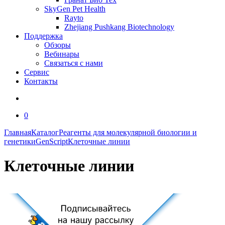
SkyGen Pet Health
Rayto
Zhejiang Pushkang Biotechnology
Поддержка
Обзоры
Вебинары
Связаться с нами
Сервис
Контакты
0
Главная
Каталог
Реагенты для молекулярной биологии и
генетики
GenScript
Клеточные линии
Клеточные линии