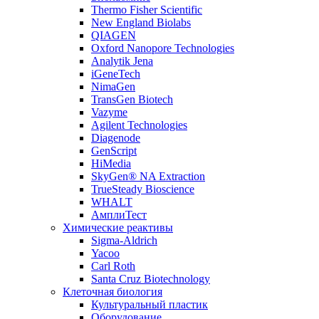
Thermo Fisher Scientific
New England Biolabs
QIAGEN
Oxford Nanopore Technologies
Analytik Jena
iGeneTech
NimaGen
TransGen Biotech
Vazyme
Agilent Technologies
Diagenode
GenScript
HiMedia
SkyGen® NA Extraction
TrueSteady Bioscience
WHALT
АмплиТест
Химические реактивы
Sigma-Aldrich
Yacoo
Carl Roth
Santa Cruz Biotechnology
Клеточная биология
Культуральный пластик
Оборудование