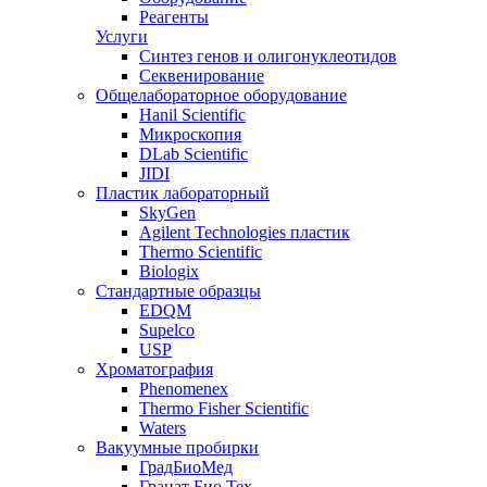
Реагенты
Услуги
Синтез генов и олигонуклеотидов
Секвенирование
Общелабораторное оборудование
Hanil Scientific
Микроскопия
DLab Scientific
JIDI
Пластик лабораторный
SkyGen
Agilent Technologies пластик
Thermo Scientific
Biologix
Стандартные образцы
EDQM
Supelco
USP
Хроматография
Phenomenex
Thermo Fisher Scientific
Waters
Вакуумные пробирки
ГрадБиоМед
Гранат Био Тех