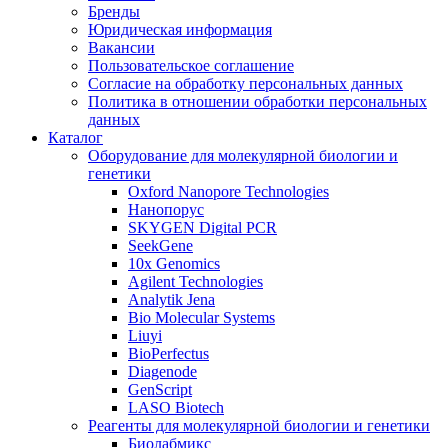
Бренды
Юридическая информация
Вакансии
Пользовательское соглашение
Согласие на обработку персональных данных
Политика в отношении обработки персональных
данных
Каталог
Оборудование для молекулярной биологии и
генетики
Oxford Nanopore Technologies
Нанопорус
SKYGEN Digital PCR
SeekGene
10x Genomics
Agilent Technologies
Analytik Jena
Bio Molecular Systems
Liuyi
BioPerfectus
Diagenode
GenScript
LASO Biotech
Реагенты для молекулярной биологии и генетики
Биолабмикс