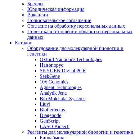
Бренды
Юридическая информация
Вакансии
Пользовательское соглашение
Согласие на обработку персональных данных
Политика в отношении обработки персональных
данных
Каталог
Оборудование для молекулярной биологии и
генетики
Oxford Nanopore Technologies
Нанопорус
SKYGEN Digital PCR
SeekGene
10x Genomics
Agilent Technologies
Analytik Jena
Bio Molecular Systems
Liuyi
BioPerfectus
Diagenode
GenScript
LASO Biotech
Реагенты для молекулярной биологии и генетики
Биолабмикс