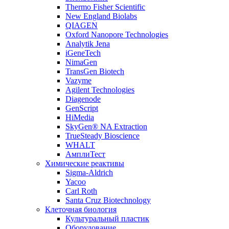
Thermo Fisher Scientific
New England Biolabs
QIAGEN
Oxford Nanopore Technologies
Analytik Jena
iGeneTech
NimaGen
TransGen Biotech
Vazyme
Agilent Technologies
Diagenode
GenScript
HiMedia
SkyGen® NA Extraction
TrueSteady Bioscience
WHALT
АмплиТест
Химические реактивы
Sigma-Aldrich
Yacoo
Carl Roth
Santa Cruz Biotechnology
Клеточная биология
Культуральный пластик
Оборудование