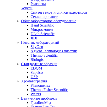
Реагенты
Услуги
Синтез генов и олигонуклеотидов
Секвенирование
Общелабораторное оборудование
Hanil Scientific
Микроскопия
DLab Scientific
JIDI
Пластик лабораторный
SkyGen
Agilent Technologies пластик
Thermo Scientific
Biologix
Стандартные образцы
EDQM
Supelco
USP
Хроматография
Phenomenex
Thermo Fisher Scientific
Waters
Вакуумные пробирки
ГрадБиоМед
Гранат Био Тех