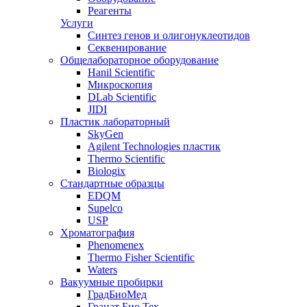
Реагенты
Услуги
Синтез генов и олигонуклеотидов
Секвенирование
Общелабораторное оборудование
Hanil Scientific
Микроскопия
DLab Scientific
JIDI
Пластик лабораторный
SkyGen
Agilent Technologies пластик
Thermo Scientific
Biologix
Стандартные образцы
EDQM
Supelco
USP
Хроматография
Phenomenex
Thermo Fisher Scientific
Waters
Вакуумные пробирки
ГрадБиоМед
Гранат Био Тех