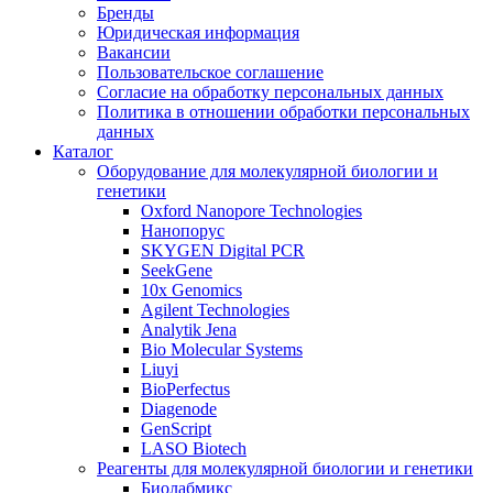
Бренды
Юридическая информация
Вакансии
Пользовательское соглашение
Согласие на обработку персональных данных
Политика в отношении обработки персональных
данных
Каталог
Оборудование для молекулярной биологии и
генетики
Oxford Nanopore Technologies
Нанопорус
SKYGEN Digital PCR
SeekGene
10x Genomics
Agilent Technologies
Analytik Jena
Bio Molecular Systems
Liuyi
BioPerfectus
Diagenode
GenScript
LASO Biotech
Реагенты для молекулярной биологии и генетики
Биолабмикс