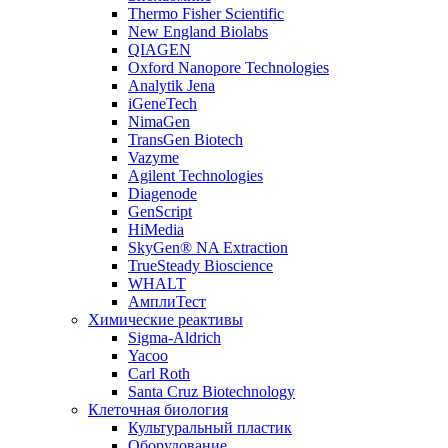
Thermo Fisher Scientific
New England Biolabs
QIAGEN
Oxford Nanopore Technologies
Analytik Jena
iGeneTech
NimaGen
TransGen Biotech
Vazyme
Agilent Technologies
Diagenode
GenScript
HiMedia
SkyGen® NA Extraction
TrueSteady Bioscience
WHALT
АмплиТест
Химические реактивы
Sigma-Aldrich
Yacoo
Carl Roth
Santa Cruz Biotechnology
Клеточная биология
Культуральный пластик
Оборудование