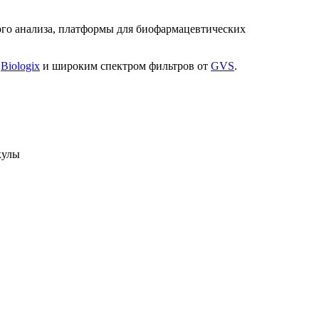
ого анализа, платформы для биофармацевтических
т
Biologix
и широким спектром фильтров от
GVS
.
кулы