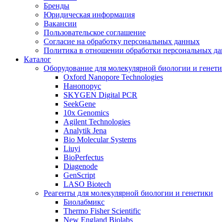
Бренды
Юридическая информация
Вакансии
Пользовательское соглашение
Согласие на обработку персональных данных
Политика в отношении обработки персональных д
Каталог
Оборудование для молекулярной биологии и генет
Oxford Nanopore Technologies
Нанопорус
SKYGEN Digital PCR
SeekGene
10x Genomics
Agilent Technologies
Analytik Jena
Bio Molecular Systems
Liuyi
BioPerfectus
Diagenode
GenScript
LASO Biotech
Реагенты для молекулярной биологии и генетики
Биолабмикс
Thermo Fisher Scientific
New England Biolabs