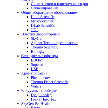
Синтез генов и олигонуклеотидов
Секвенирование
Общелабораторное оборудование
Hanil Scientific
Микроскопия
DLab Scientific
JIDI
Пластик лабораторный
SkyGen
Agilent Technologies пластик
Thermo Scientific
Biologix
Стандартные образцы
EDQM
Supelco
USP
Хроматография
Phenomenex
Thermo Fisher Scientific
Waters
Вакуумные пробирки
ГрадБиоМед
Гранат Био Тех
SkyGen Pet Health
Rayto