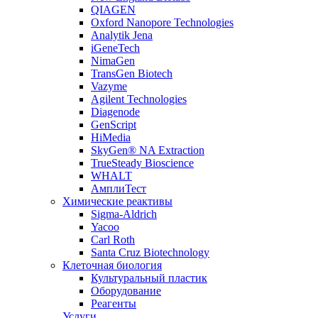
QIAGEN
Oxford Nanopore Technologies
Analytik Jena
iGeneTech
NimaGen
TransGen Biotech
Vazyme
Agilent Technologies
Diagenode
GenScript
HiMedia
SkyGen® NA Extraction
TrueSteady Bioscience
WHALT
АмплиТест
Химические реактивы
Sigma-Aldrich
Yacoo
Carl Roth
Santa Cruz Biotechnology
Клеточная биология
Культуральный пластик
Оборудование
Реагенты
Услуги