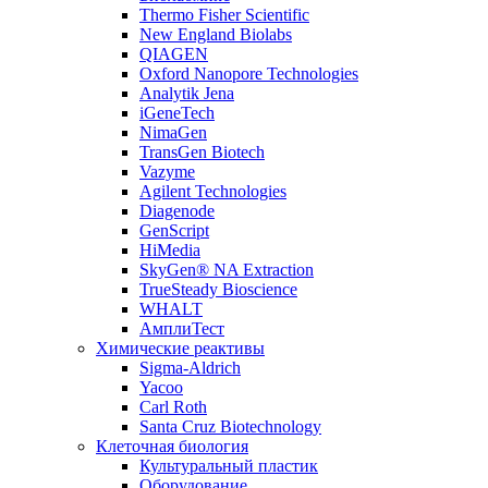
Thermo Fisher Scientific
New England Biolabs
QIAGEN
Oxford Nanopore Technologies
Analytik Jena
iGeneTech
NimaGen
TransGen Biotech
Vazyme
Agilent Technologies
Diagenode
GenScript
HiMedia
SkyGen® NA Extraction
TrueSteady Bioscience
WHALT
АмплиТест
Химические реактивы
Sigma-Aldrich
Yacoo
Carl Roth
Santa Cruz Biotechnology
Клеточная биология
Культуральный пластик
Оборудование