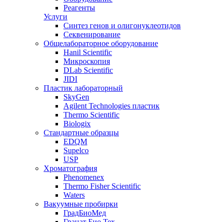
Реагенты
Услуги
Синтез генов и олигонуклеотидов
Секвенирование
Общелабораторное оборудование
Hanil Scientific
Микроскопия
DLab Scientific
JIDI
Пластик лабораторный
SkyGen
Agilent Technologies пластик
Thermo Scientific
Biologix
Стандартные образцы
EDQM
Supelco
USP
Хроматография
Phenomenex
Thermo Fisher Scientific
Waters
Вакуумные пробирки
ГрадБиоМед
Гранат Био Тех