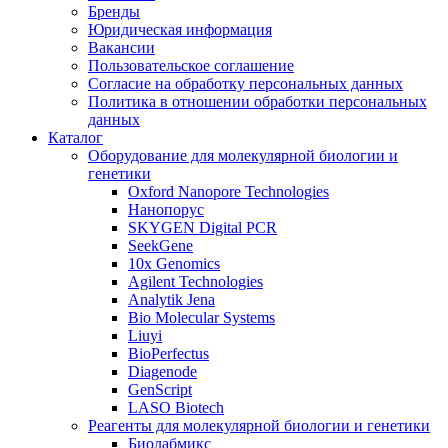
Бренды
Юридическая информация
Вакансии
Пользовательское соглашение
Согласие на обработку персональных данных
Политика в отношении обработки персональных
данных
Каталог
Оборудование для молекулярной биологии и
генетики
Oxford Nanopore Technologies
Нанопорус
SKYGEN Digital PCR
SeekGene
10x Genomics
Agilent Technologies
Analytik Jena
Bio Molecular Systems
Liuyi
BioPerfectus
Diagenode
GenScript
LASO Biotech
Реагенты для молекулярной биологии и генетики
Биолабмикс