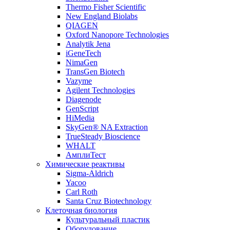
Thermo Fisher Scientific
New England Biolabs
QIAGEN
Oxford Nanopore Technologies
Analytik Jena
iGeneTech
NimaGen
TransGen Biotech
Vazyme
Agilent Technologies
Diagenode
GenScript
HiMedia
SkyGen® NA Extraction
TrueSteady Bioscience
WHALT
АмплиТест
Химические реактивы
Sigma-Aldrich
Yacoo
Carl Roth
Santa Cruz Biotechnology
Клеточная биология
Культуральный пластик
Оборудование