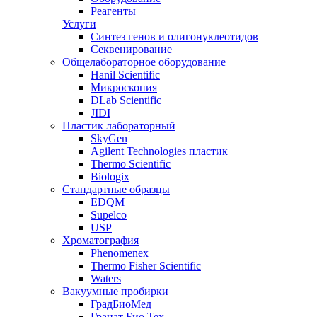
Реагенты
Услуги
Синтез генов и олигонуклеотидов
Секвенирование
Общелабораторное оборудование
Hanil Scientific
Микроскопия
DLab Scientific
JIDI
Пластик лабораторный
SkyGen
Agilent Technologies пластик
Thermo Scientific
Biologix
Стандартные образцы
EDQM
Supelco
USP
Хроматография
Phenomenex
Thermo Fisher Scientific
Waters
Вакуумные пробирки
ГрадБиоМед
Гранат Био Тех