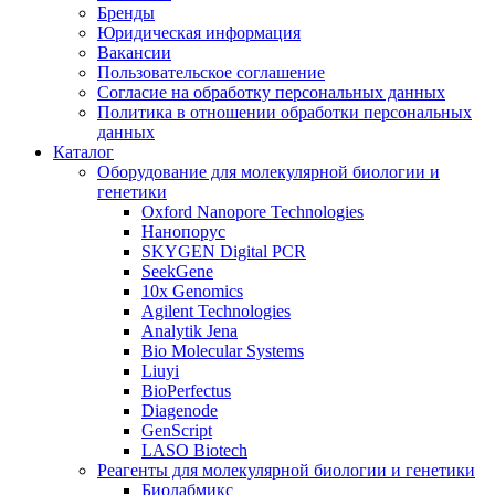
Бренды
Юридическая информация
Вакансии
Пользовательское соглашение
Согласие на обработку персональных данных
Политика в отношении обработки персональных
данных
Каталог
Оборудование для молекулярной биологии и
генетики
Oxford Nanopore Technologies
Нанопорус
SKYGEN Digital PCR
SeekGene
10x Genomics
Agilent Technologies
Analytik Jena
Bio Molecular Systems
Liuyi
BioPerfectus
Diagenode
GenScript
LASO Biotech
Реагенты для молекулярной биологии и генетики
Биолабмикс