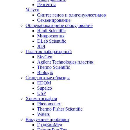
Реагенты
Услуги
Синтез генов и олигонуклеотидов
Секвенирование
Общелабораторное оборудование
Hanil Scientific
Микроскопия
DLab Scientific
JIDI
Пластик лабораторный
SkyGen
Agilent Technologies пластик
Thermo Scientific
Biologix
Стандартные образцы
EDQM
Supelco
USP
Хроматография
Phenomenex
Thermo Fisher Scientific
Waters
Вакуумные пробирки
ГрадБиоМед
Гранат Био Тех