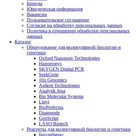
Бренды
Юридическая информация
Вакансии
Пользовательское соглашение
Согласие на обработку персональных данных
Политика в отношении обработки персональных
данных
Каталог
Оборудование для молекулярной биологии и
генетики
Oxford Nanopore Technologies
Нанопорус
SKYGEN Digital PCR
SeekGene
10x Genomics
Agilent Technologies
Analytik Jena
Bio Molecular Systems
Liuyi
BioPerfectus
Diagenode
GenScript
LASO Biotech
Реагенты для молекулярной биологии и генетики
Биолабмикс