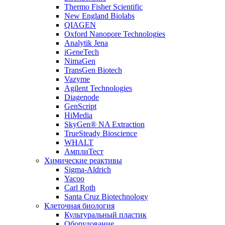
Thermo Fisher Scientific
New England Biolabs
QIAGEN
Oxford Nanopore Technologies
Analytik Jena
iGeneTech
NimaGen
TransGen Biotech
Vazyme
Agilent Technologies
Diagenode
GenScript
HiMedia
SkyGen® NA Extraction
TrueSteady Bioscience
WHALT
АмплиТест
Химические реактивы
Sigma-Aldrich
Yacoo
Carl Roth
Santa Cruz Biotechnology
Клеточная биология
Культуральный пластик
Оборудование