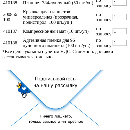
по
410188
Планшет 384-луночный (50 шт./уп)
запросу
Крышка для планшетов
200856-
по
универсальная (прозрачная,
100
запросу
полистирол, 100 шт./уп.)
по
410187
Компрессионный мат (10 шт./уп)
запросу
Адгезивная плёнка для 96-
по
410186
луночного планшета (100 шт./уп.)
запросу
*Все цены указаны с учетом НДС. Стоимость доставки
рассчитывается отдельно.