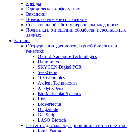
Бренды
Юридическая информация
Вакансии
Пользовательское соглашение
Согласие на обработку персональных данных
Политика в отношении обработки персональных
данных
Каталог
Оборудование для молекулярной биологии и
генетики
Oxford Nanopore Technologies
Нанопорус
SKYGEN Digital PCR
SeekGene
10x Genomics
Agilent Technologies
Analytik Jena
Bio Molecular Systems
Liuyi
BioPerfectus
Diagenode
GenScript
LASO Biotech
Реагенты для молекулярной биологии и генетики
Биолабмикс