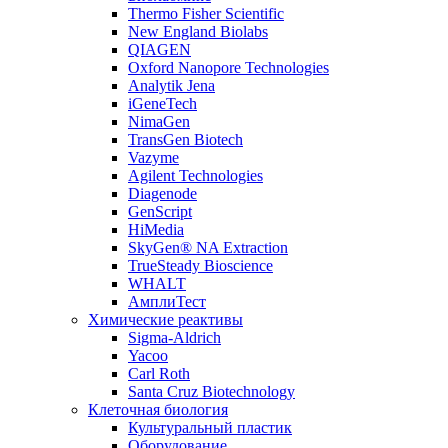
Thermo Fisher Scientific
New England Biolabs
QIAGEN
Oxford Nanopore Technologies
Analytik Jena
iGeneTech
NimaGen
TransGen Biotech
Vazyme
Agilent Technologies
Diagenode
GenScript
HiMedia
SkyGen® NA Extraction
TrueSteady Bioscience
WHALT
АмплиТест
Химические реактивы
Sigma-Aldrich
Yacoo
Carl Roth
Santa Cruz Biotechnology
Клеточная биология
Культуральный пластик
Оборудование