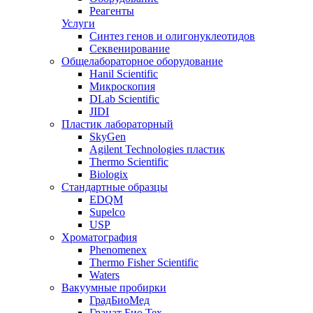
Реагенты
Услуги
Синтез генов и олигонуклеотидов
Секвенирование
Общелабораторное оборудование
Hanil Scientific
Микроскопия
DLab Scientific
JIDI
Пластик лабораторный
SkyGen
Agilent Technologies пластик
Thermo Scientific
Biologix
Стандартные образцы
EDQM
Supelco
USP
Хроматография
Phenomenex
Thermo Fisher Scientific
Waters
Вакуумные пробирки
ГрадБиоМед
Гранат Био Тех