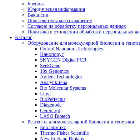
Бренды
Юридическая информация
Вакансии
Пользовательское соглашение
Согласие на обработку персональных данных
Политика в отношении обработки персональных д
Каталог
Оборудование для молекулярной биологии и генет
Oxford Nanopore Technologies
Нанопорус
SKYGEN Digital PCR
SeekGene
10x Genomics
Agilent Technologies
Analytik Jena
Bio Molecular Systems
Liuyi
BioPerfectus
Diagenode
GenScript
LASO Biotech
Реагенты для молекулярной биологии и генетики
Биолабмикс
Thermo Fisher Scientific
New England Biolabs