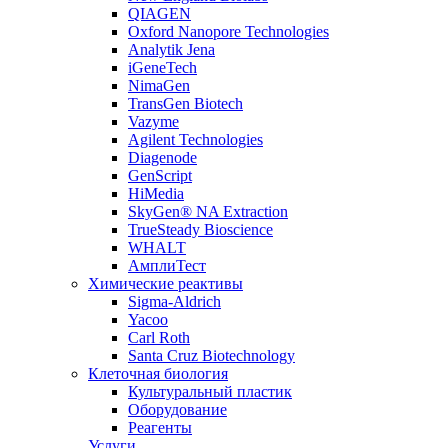
QIAGEN
Oxford Nanopore Technologies
Analytik Jena
iGeneTech
NimaGen
TransGen Biotech
Vazyme
Agilent Technologies
Diagenode
GenScript
HiMedia
SkyGen® NA Extraction
TrueSteady Bioscience
WHALT
АмплиТест
Химические реактивы
Sigma-Aldrich
Yacoo
Carl Roth
Santa Cruz Biotechnology
Клеточная биология
Культуральный пластик
Оборудование
Реагенты
Услуги