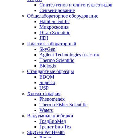
Синтез генов и олигонуклеотидов
Секвенирование
Общелабораторное оборудование
Hanil Scientific
Микроскопия
DLab Scientific
JIDI
Пластик лабораторный
SkyGen
Agilent Technologies пластик
Thermo Scientific
Biologix
Стандартные образцы
EDQM
Supelco
USP
Хроматография
Phenomenex
Thermo Fisher Scientific
Waters
Вакуумные пробирки
ГрадБиоМед
Гранат Био Тех
SkyGen Pet Health
Rayto