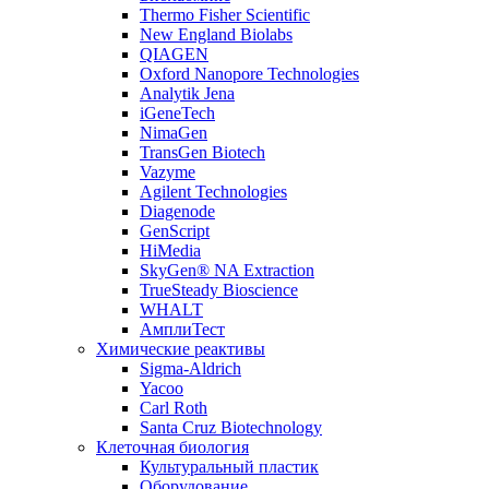
Thermo Fisher Scientific
New England Biolabs
QIAGEN
Oxford Nanopore Technologies
Analytik Jena
iGeneTech
NimaGen
TransGen Biotech
Vazyme
Agilent Technologies
Diagenode
GenScript
HiMedia
SkyGen® NA Extraction
TrueSteady Bioscience
WHALT
АмплиТест
Химические реактивы
Sigma-Aldrich
Yacoo
Carl Roth
Santa Cruz Biotechnology
Клеточная биология
Культуральный пластик
Оборудование