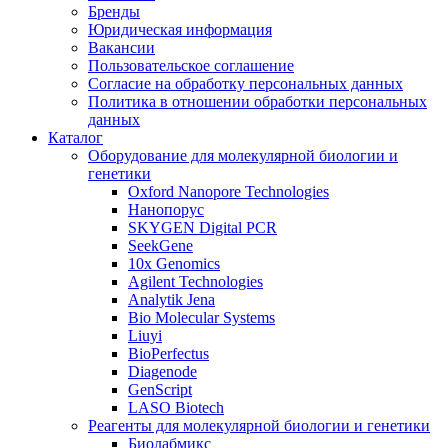
Бренды
Юридическая информация
Вакансии
Пользовательское соглашение
Согласие на обработку персональных данных
Политика в отношении обработки персональных
данных
Каталог
Оборудование для молекулярной биологии и
генетики
Oxford Nanopore Technologies
Нанопорус
SKYGEN Digital PCR
SeekGene
10x Genomics
Agilent Technologies
Analytik Jena
Bio Molecular Systems
Liuyi
BioPerfectus
Diagenode
GenScript
LASO Biotech
Реагенты для молекулярной биологии и генетики
Биолабмикс