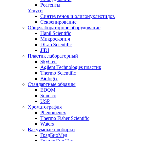
Реагенты
Услуги
Синтез генов и олигонуклеотидов
Секвенирование
Общелабораторное оборудование
Hanil Scientific
Микроскопия
DLab Scientific
JIDI
Пластик лабораторный
SkyGen
Agilent Technologies пластик
Thermo Scientific
Biologix
Стандартные образцы
EDQM
Supelco
USP
Хроматография
Phenomenex
Thermo Fisher Scientific
Waters
Вакуумные пробирки
ГрадБиоМед
Гранат Био Тех