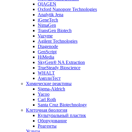
QIAGEN
Oxford Nanopore Technologies
Analytik Jena
iGeneTech
NimaGen
TransGen Biotech
Vazyme
Agilent Technologies
Diagenode
GenScript
HiMedia
SkyGen® NA Extraction
TrueSteady Bioscience
WHALT
АмплиТест
Химические реактивы
Sigma-Aldrich
Yacoo
Carl Roth
Santa Cruz Biotechnology
Клеточная биология
Культуральный пластик
Оборудование
Реагенты
Услуги