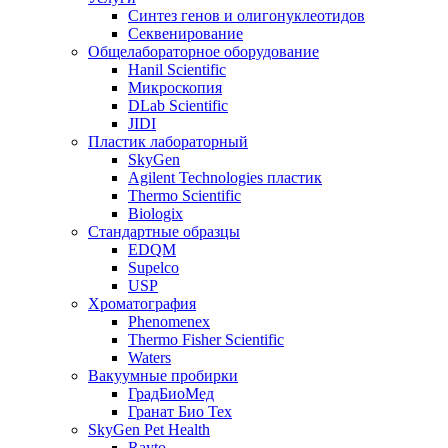
Синтез генов и олигонуклеотидов
Секвенирование
Общелабораторное оборудование
Hanil Scientific
Микроскопия
DLab Scientific
JIDI
Пластик лабораторный
SkyGen
Agilent Technologies пластик
Thermo Scientific
Biologix
Стандартные образцы
EDQM
Supelco
USP
Хроматография
Phenomenex
Thermo Fisher Scientific
Waters
Вакуумные пробирки
ГрадБиоМед
Гранат Био Тех
SkyGen Pet Health
Rayto