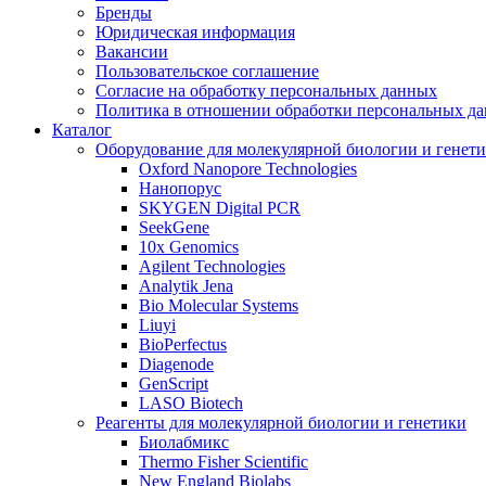
Бренды
Юридическая информация
Вакансии
Пользовательское соглашение
Согласие на обработку персональных данных
Политика в отношении обработки персональных д
Каталог
Оборудование для молекулярной биологии и генет
Oxford Nanopore Technologies
Нанопорус
SKYGEN Digital PCR
SeekGene
10x Genomics
Agilent Technologies
Analytik Jena
Bio Molecular Systems
Liuyi
BioPerfectus
Diagenode
GenScript
LASO Biotech
Реагенты для молекулярной биологии и генетики
Биолабмикс
Thermo Fisher Scientific
New England Biolabs