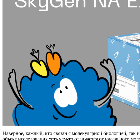
Наверное, каждый, кто связан с молекулярной биологией, так ил
объект исследования хоть чем-то отличается от идеального моде