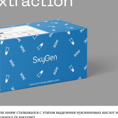
и иначе сталкивался с этапом выделения нуклеиновых кислот и зн
льного (в вакууме).