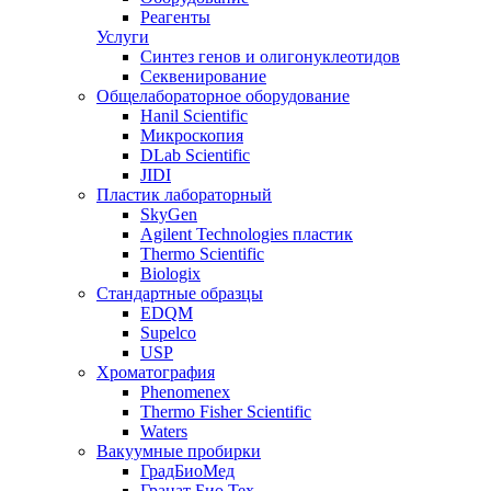
Реагенты
Услуги
Синтез генов и олигонуклеотидов
Секвенирование
Общелабораторное оборудование
Hanil Scientific
Микроскопия
DLab Scientific
JIDI
Пластик лабораторный
SkyGen
Agilent Technologies пластик
Thermo Scientific
Biologix
Стандартные образцы
EDQM
Supelco
USP
Хроматография
Phenomenex
Thermo Fisher Scientific
Waters
Вакуумные пробирки
ГрадБиоМед
Гранат Био Тех