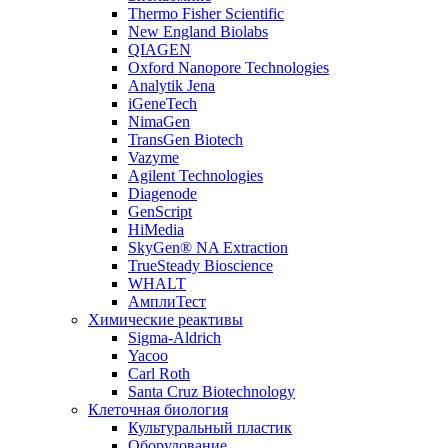
Thermo Fisher Scientific
New England Biolabs
QIAGEN
Oxford Nanopore Technologies
Analytik Jena
iGeneTech
NimaGen
TransGen Biotech
Vazyme
Agilent Technologies
Diagenode
GenScript
HiMedia
SkyGen® NA Extraction
TrueSteady Bioscience
WHALT
АмплиТест
Химические реактивы
Sigma-Aldrich
Yacoo
Carl Roth
Santa Cruz Biotechnology
Клеточная биология
Культуральный пластик
Оборудование