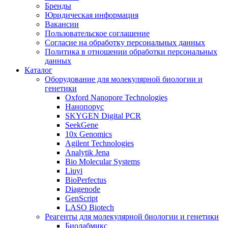
Бренды
Юридическая информация
Вакансии
Пользовательское соглашение
Согласие на обработку персональных данных
Политика в отношении обработки персональных
данных
Каталог
Оборудование для молекулярной биологии и
генетики
Oxford Nanopore Technologies
Нанопорус
SKYGEN Digital PCR
SeekGene
10x Genomics
Agilent Technologies
Analytik Jena
Bio Molecular Systems
Liuyi
BioPerfectus
Diagenode
GenScript
LASO Biotech
Реагенты для молекулярной биологии и генетики
Биолабмикс