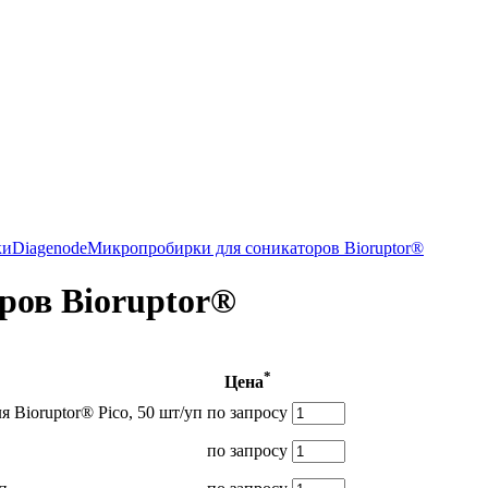
ки
Diagenode
Микропробирки для соникаторов Bioruptor®
ров Bioruptor®
*
Цена
 Bioruptor® Pico, 50 шт/уп
по запросу
по запросу