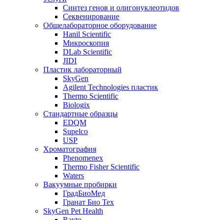
Синтез генов и олигонуклеотидов
Секвенирование
Общелабораторное оборудование
Hanil Scientific
Микроскопия
DLab Scientific
JIDI
Пластик лабораторный
SkyGen
Agilent Technologies пластик
Thermo Scientific
Biologix
Стандартные образцы
EDQM
Supelco
USP
Хроматография
Phenomenex
Thermo Fisher Scientific
Waters
Вакуумные пробирки
ГрадБиоМед
Гранат Био Тех
SkyGen Pet Health
Rayto