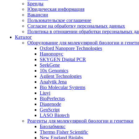
Бренды
Юридическая информация
Вакансии
Пользовательское соглашение
Согласие на обработку персональных данных
Политика в отношении обработки персональных д
Каталог
Оборудование для молекулярной биологии и генет
Oxford Nanopore Technologies
Нанопорус
SKYGEN Digital PCR
SeekGene
10x Genomics
Agilent Technologies
Analytik Jena
Bio Molecular Systems
Liuyi
BioPerfectus
Diagenode
GenScript
LASO Biotech
Реагенты для молекулярной биологии и генетики
Биолабмикс
Thermo Fisher Scientific
New England Biolabs