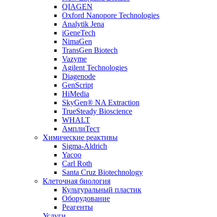
QIAGEN
Oxford Nanopore Technologies
Analytik Jena
iGeneTech
NimaGen
TransGen Biotech
Vazyme
Agilent Technologies
Diagenode
GenScript
HiMedia
SkyGen® NA Extraction
TrueSteady Bioscience
WHALT
АмплиТест
Химические реактивы
Sigma-Aldrich
Yacoo
Carl Roth
Santa Cruz Biotechnology
Клеточная биология
Культуральный пластик
Оборудование
Реагенты
Услуги