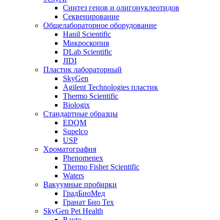
Синтез генов и олигонуклеотидов
Секвенирование
Общелабораторное оборудование
Hanil Scientific
Микроскопия
DLab Scientific
JIDI
Пластик лабораторный
SkyGen
Agilent Technologies пластик
Thermo Scientific
Biologix
Стандартные образцы
EDQM
Supelco
USP
Хроматография
Phenomenex
Thermo Fisher Scientific
Waters
Вакуумные пробирки
ГрадБиоМед
Гранат Био Тех
SkyGen Pet Health
Rayto