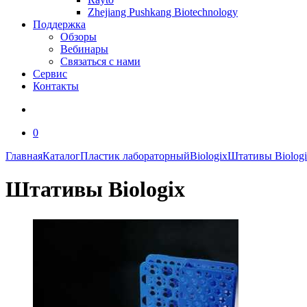
Zhejiang Pushkang Biotechnology
Поддержка
Обзоры
Вебинары
Связаться с нами
Сервис
Контакты
0
Главная
Каталог
Пластик лабораторный
Biologix
Штативы Biolog
Штативы Biologix