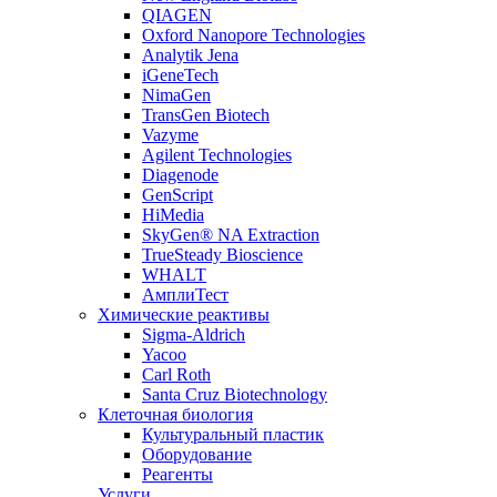
QIAGEN
Oxford Nanopore Technologies
Analytik Jena
iGeneTech
NimaGen
TransGen Biotech
Vazyme
Agilent Technologies
Diagenode
GenScript
HiMedia
SkyGen® NA Extraction
TrueSteady Bioscience
WHALT
АмплиТест
Химические реактивы
Sigma-Aldrich
Yacoo
Carl Roth
Santa Cruz Biotechnology
Клеточная биология
Культуральный пластик
Оборудование
Реагенты
Услуги