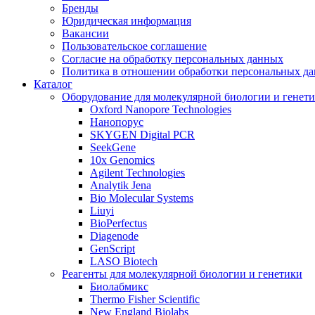
Бренды
Юридическая информация
Вакансии
Пользовательское соглашение
Согласие на обработку персональных данных
Политика в отношении обработки персональных д
Каталог
Оборудование для молекулярной биологии и генет
Oxford Nanopore Technologies
Нанопорус
SKYGEN Digital PCR
SeekGene
10x Genomics
Agilent Technologies
Analytik Jena
Bio Molecular Systems
Liuyi
BioPerfectus
Diagenode
GenScript
LASO Biotech
Реагенты для молекулярной биологии и генетики
Биолабмикс
Thermo Fisher Scientific
New England Biolabs